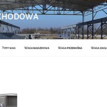
CHODOWA
Typy wag
Waga najazdowa
Waga przenośna
Waga zagł