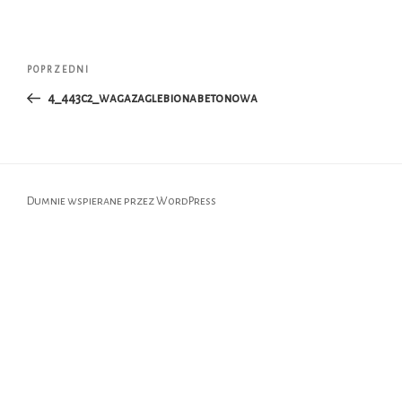
Nawigacja
Poprzedni
POPRZEDNI
wpisu
wpis
4_443c2_wagazaglebionabetonowa
Dumnie wspierane przez WordPress