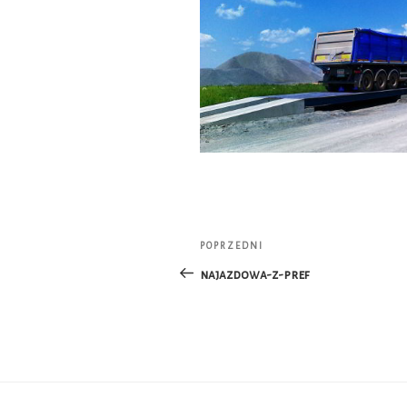
Nawigacja
POPRZEDNI
Poprzedni
wpisu
wpis
najazdowa-z-pref