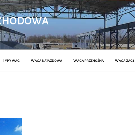
CHODOWA
Typy wag
Waga najazdowa
Waga przenośna
Waga zagł