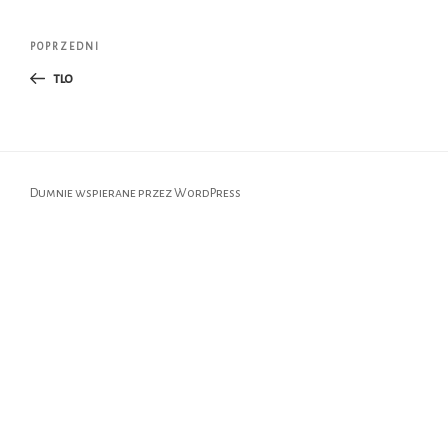
Nawigacja
Poprzedni
POPRZEDNI
wpisu
wpis
tlo
Dumnie wspierane przez WordPress