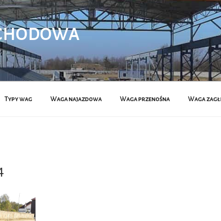
CHODOWA
Typy wag
Waga najazdowa
Waga przenośna
Waga zagł
4