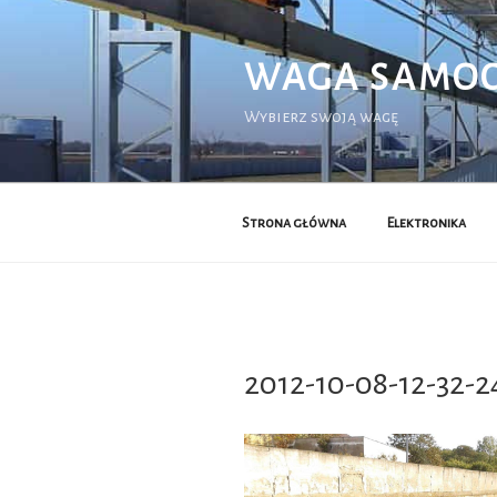
Przejdź
do
treści
WAGA SAMO
Wybierz swoją wagę
Strona główna
Elektronika
2012-10-08-12-32-2