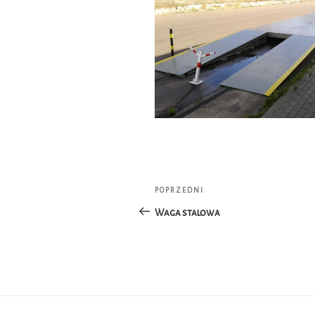
Nawigacja
POPRZEDNI
Poprzedni
wpisu
wpis
Waga stalowa