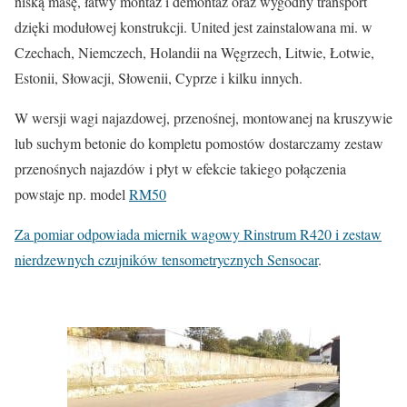
niską masę, łatwy montaż i demontaż oraz wygodny transport
dzięki modułowej konstrukcji. United jest zainstalowana mi. w
Czechach, Niemczech, Holandii na Węgrzech, Litwie, Łotwie,
Estonii, Słowacji, Słowenii, Cyprze i kilku innych.
W wersji wagi najazdowej, przenośnej, montowanej na kruszywie
lub suchym betonie do kompletu pomostów dostarczamy zestaw
przenośnych najazdów i płyt w efekcie takiego połączenia
powstaje np. model
RM50
Za pomiar odpowiada miernik wagowy Rinstrum R420 i zestaw
nierdzewnych czujników tensometrycznych Sensocar
.